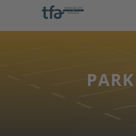
script type="application/javascript" src="https://sdp.eu.usercentri
PARK