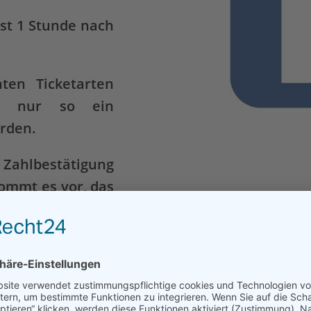
ist 1 Stunde nach
ten Ticketarten
nn nur so ein
rden.
 Zahlbestätigung
kommt es vor, das
 Hier müssen sie
sung „Bilder
 QR Codes vom