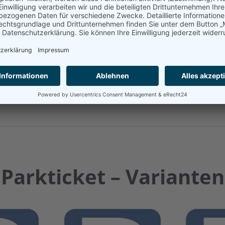
d den Kontrast der
 QR Code Scanner
n auf dem Handy
ionieren Sie Ihr
 Eine auf Papier
einwandfrei.
Parkticket – Varianten