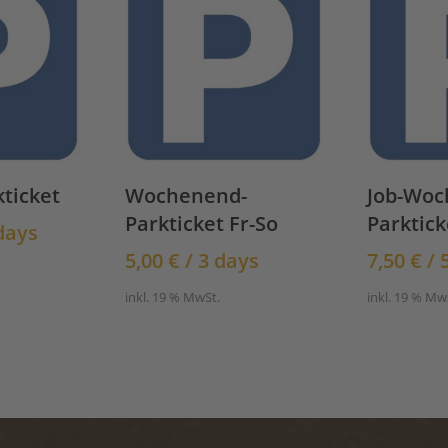
ticket
Wochenend-
Job-Woc
Parkticket Fr-So
Parktick
days
5,00
€
/ 3 days
7,50
€
/ 
inkl. 19 % MwSt.
inkl. 19 % Mw