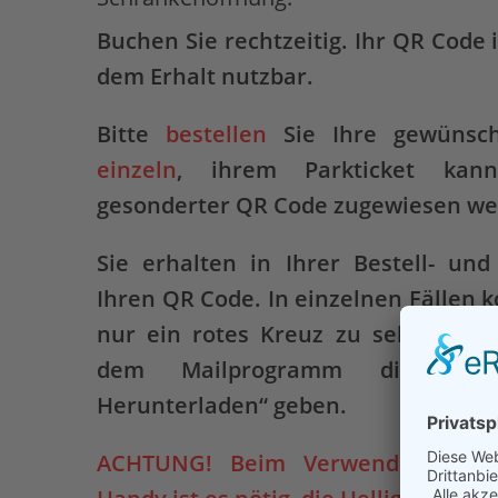
Buchen Sie rechtzeitig. Ihr QR Code 
dem Erhalt nutzbar.
Bitte
bestellen
Sie Ihre gewünsch
einzeln
, ihrem Parkticket ka
gesonderter QR Code zugewiesen we
Sie erhalten in Ihrer Bestell- und
Ihren QR Code. In einzelnen Fällen 
nur ein rotes Kreuz zu sehen ist.
dem Mailprogramm die Anwei
Herunterladen“ geben.
ACHTUNG! Beim Verwenden des