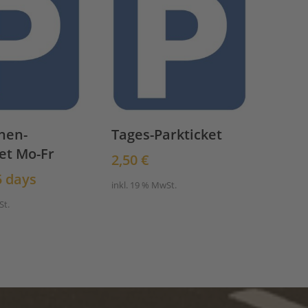
hen-
Tages-Parkticket
et Mo-Fr
2,50
€
5 days
inkl. 19 % MwSt.
St.