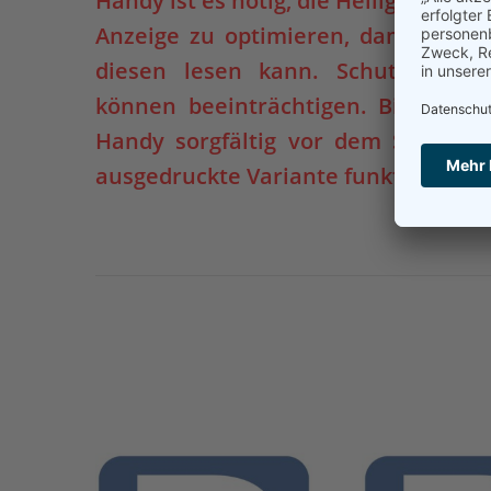
Handy ist es nötig, die Helligkeit un
Anzeige zu optimieren, damit der
diesen lesen kann. Schutzfolie
können beeinträchtigen. Bitte posit
Handy sorgfältig vor dem Scanner.
ausgedruckte Variante funktioniert 