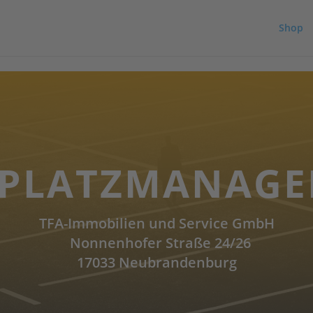
cs.eu/latest/uc-block.bundle.js">
Shop
PLATZMANAG
TFA-Immobilien und Service GmbH
Nonnenhofer Straße 24/26
17033 Neubrandenburg