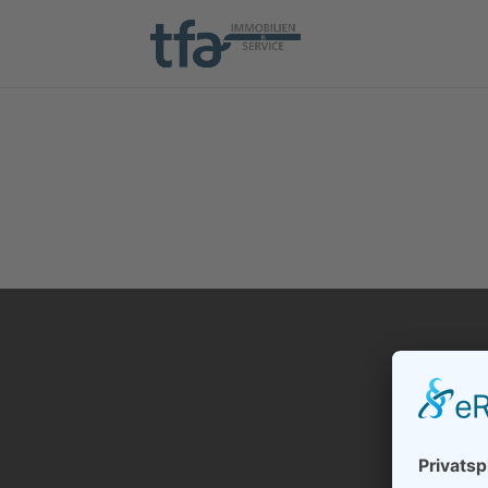
script type="application/javascript" src="https://sdp.eu.usercentri