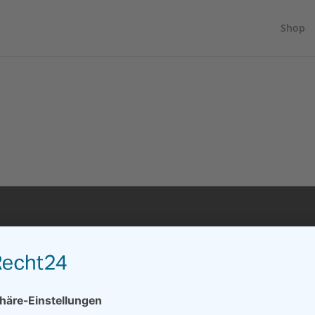
cs.eu/latest/uc-block.bundle.js">
Shop